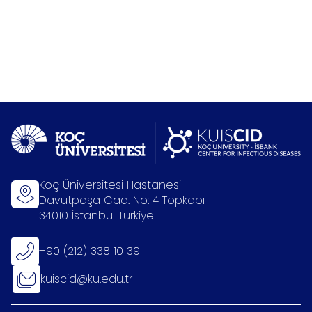
Koç Üniversitesi Hastanesi
Davutpaşa Cad. No: 4 Topkapı
34010 İstanbul Türkiye
+90 (212) 338 10 39
kuiscid@ku.edu.tr